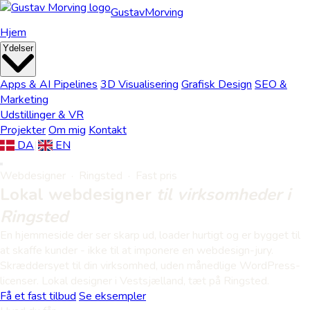
Gustav
Morving
Hjem
Ydelser
Apps & AI Pipelines
3D Visualisering
Grafisk Design
SEO &
Marketing
Udstillinger & VR
Projekter
Om mig
Kontakt
DA
|
EN
Webdesigner · Ringsted · Fast pris
Lokal webdesigner
til virksomheder i
Ringsted
En hjemmeside der ser skarp ud, loader hurtigt og er bygget til
at skaffe kunder - ikke til at imponere en webdesign-jury.
Skræddersyet til din virksomhed, uden månedlige WordPress-
licenser. Lokal designer i Vestsjælland, tæt på Ringsted.
Få et fast tilbud
Se eksempler