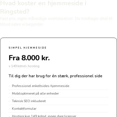
Hvad koster en hjemmeside i
Ringsted?
Fast pris, ingen månedlige overraskelser. Du modtager altid et
tilbud inden vi begynder.
SIMPEL HJEMMESIDE
Fra 8.000 kr.
+ 149 kr/md i hosting
Til dig der har brug for én stærk, professionel side
Professionel enkeltsides-hjemmeside
Mobiloptimeret på alle enheder
Teknisk SEO inkluderet
Kontaktformular
Hosting kun 149 kr/md, ingen dyre licenser