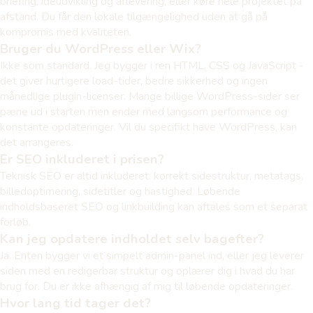
briefing, idéudvikling og aflevering, eller køre hele projektet på
afstand. Du får den lokale tilgængelighed uden at gå på
kompromis med kvaliteten.
Bruger du WordPress eller Wix?
Ikke som standard. Jeg bygger i ren HTML, CSS og JavaScript -
det giver hurtigere load-tider, bedre sikkerhed og ingen
månedlige plugin-licenser. Mange billige WordPress-sider ser
pæne ud i starten men ender med langsom performance og
konstante opdateringer. Vil du specifikt have WordPress, kan
det arrangeres.
Er SEO inkluderet i prisen?
Teknisk SEO er altid inkluderet: korrekt sidestruktur, metatags,
billedoptimering, sidetitler og hastighed. Løbende
indholdsbaseret SEO og linkbuilding kan aftales som et separat
forløb.
Kan jeg opdatere indholdet selv bagefter?
Ja. Enten bygger vi et simpelt admin-panel ind, eller jeg leverer
siden med en redigerbar struktur og oplærer dig i hvad du har
brug for. Du er ikke afhængig af mig til løbende opdateringer.
Hvor lang tid tager det?