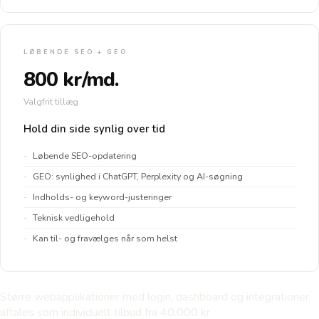
LØBENDE SEO + GEO
800 kr/md.
Valgfrit tillæg
Hold din side synlig over tid
Løbende SEO-opdatering
GEO: synlighed i ChatGPT, Perplexity og AI-søgning
Indholds- og keyword-justeringer
Teknisk vedligehold
Kan til- og fravælges når som helst
Større webapplikationer med login, dashboard og integrationer
aftales som individuelt tilbud fra 40.000 kr.