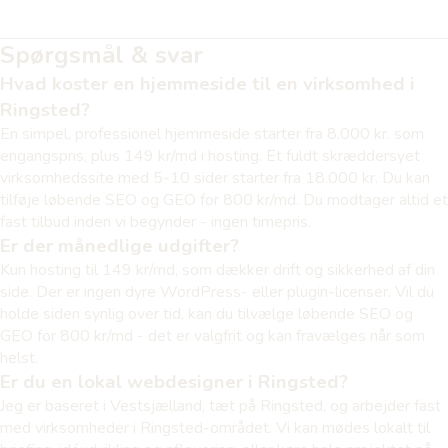
Spørgsmål & svar
Hvad koster en hjemmeside til en virksomhed i
Ringsted?
En simpel, professionel hjemmeside starter fra 8.000 kr. som
engangspris, plus 149 kr/md i hosting. Et fuldt skræddersyet
virksomhedssite med 5-10 sider starter fra 18.000 kr. Du kan
tilføje løbende SEO og GEO for 800 kr/md. Du modtager altid et
fast tilbud inden vi begynder - ingen timepris.
Er der månedlige udgifter?
Kun hosting til 149 kr/md, som dækker drift og sikkerhed af din
side. Der er ingen dyre WordPress- eller plugin-licenser. Vil du
holde siden synlig over tid, kan du tilvælge løbende SEO og
GEO for 800 kr/md - det er valgfrit og kan fravælges når som
helst.
Er du en lokal webdesigner i Ringsted?
Jeg er baseret i Vestsjælland, tæt på Ringsted, og arbejder fast
med virksomheder i Ringsted-området. Vi kan mødes lokalt til