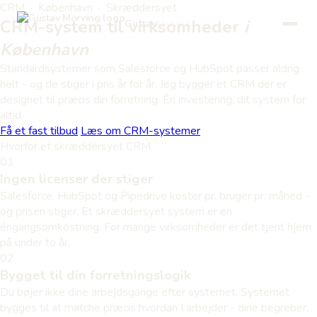
CRM · København · Skræddersyet
CRM-system til virksomheder
i
Gustav
Morving
København
Standardsystemer som Salesforce og HubSpot passer aldrig
helt - og de stiger i pris år for år. Jeg bygger et CRM der er
designet til præcis din forretning. Én investering, dit system for
altid.
Få et fast tilbud
Læs om CRM-systemer
Hvorfor et skræddersyet CRM
01
Ingen licenser der stiger
Salesforce, HubSpot og Pipedrive koster pr. bruger pr. måned -
og prisen stiger. Et skræddersyet system er en
éngangsomkostning. For mange virksomheder er det tjent hjem
på under to år.
02
Bygget til din forretningslogik
Du bøjer ikke dine arbejdsgange efter systemet. Systemet
bygges til at matche præcis hvordan I arbejder - dine begreber,