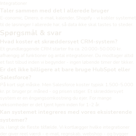
Integrationer
Taler sammen med det I allerede bruger
E-conomic, Dinero, e-mail, kalender, Shopify - vi kobler systemet
til de løsninger I allerede har, så data ikke skal tastes to steder.
Spørgsmål & svar
Hvad koster et skræddersyet CRM-system?
Et grundlæggende CRM starter fra ca. 20.000-50.000 kr.
afhængig af funktioner og antal integrationer. Du modtager altid
et fast tilbud inden vi begynder - ingen løbende timer der tikker.
Er det ikke billigere at bare bruge HubSpot eller
Salesforce?
På kort sigt måske. Men Salesforce koster typisk 1.500-5.000
kr. pr. bruger pr. måned - og prisen stiger. Et skræddersyet
system er en éngangsomkostning du ejer. For mange
virksomheder er det tjent hjem inden for 1-2 år.
Kan systemet integreres med vores eksisterende
systemer?
Ja, i langt de fleste tilfælde. Vi kortlægger hvilke integrationer
der giver reel værdi - e-mail, regnskab, webshop - og bygger