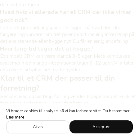
dem ind fra starten.
Hvad hvis vi allerede har et CRM der ikke virker
godt nok?
Det er et godt udgangspunkt. Vi kigger på hvad der ikke
fungerer og vurderer om det giver bedst mening at rette op på
det eksisterende eller bygge nyt. Du får en ærlig anbefaling.
Hvor lang tid tager det at bygge?
Et simpelt CRM kan være klar på 3-5 uger. Mere komplekse
systemer med mange integrationer tager 6-12 uger. Vi aftaler
en konkret tidsplan inden vi begynder.
Klar til et CRM der passer til din
forretning?
Beskriv hvad du har brug for. Jeg vender tilbage med et konkret
forslag og en fast pris - ingen forpligtelse.
Skriv til mig
Vi bruger cookies til analyse, så vi kan forbedre sitet. Du bestemmer.
Læs mere
SE OGSÅ
Afvis
Accepter
Internt CRM-system
·
It-hjælp København
·
Virksomhedsdashboard
·
Kontakt