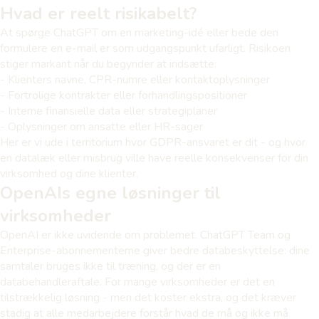
Hvad er reelt risikabelt?
At spørge ChatGPT om en marketing-idé eller bede den
formulere en e-mail er som udgangspunkt ufarligt. Risikoen
stiger markant når du begynder at indsætte:
- Klienters navne, CPR-numre eller kontaktoplysninger
- Fortrolige kontrakter eller forhandlingspositioner
- Interne finansielle data eller strategiplaner
- Oplysninger om ansatte eller HR-sager
Her er vi ude i territorium hvor GDPR-ansvaret er dit - og hvor
en datalæk eller misbrug ville have reelle konsekvenser for din
virksomhed og dine klienter.
OpenAIs egne løsninger til
virksomheder
OpenAI er ikke uvidende om problemet. ChatGPT Team og
Enterprise-abonnementerne giver bedre databeskyttelse: dine
samtaler bruges ikke til træning, og der er en
databehandleraftale. For mange virksomheder er det en
tilstrækkelig løsning - men det koster ekstra, og det kræver
stadig at alle medarbejdere forstår hvad de må og ikke må