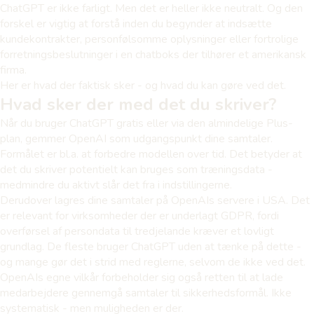
ChatGPT er ikke farligt. Men det er heller ikke neutralt. Og den
forskel er vigtig at forstå inden du begynder at indsætte
kundekontrakter, personfølsomme oplysninger eller fortrolige
forretningsbeslutninger i en chatboks der tilhører et amerikansk
firma.
Her er hvad der faktisk sker - og hvad du kan gøre ved det.
Hvad sker der med det du skriver?
Når du bruger ChatGPT gratis eller via den almindelige Plus-
plan, gemmer OpenAI som udgangspunkt dine samtaler.
Formålet er bl.a. at forbedre modellen over tid. Det betyder at
det du skriver potentielt kan bruges som træningsdata -
medmindre du aktivt slår det fra i indstillingerne.
Derudover lagres dine samtaler på OpenAIs servere i USA. Det
er relevant for virksomheder der er underlagt GDPR, fordi
overførsel af persondata til tredjelande kræver et lovligt
grundlag. De fleste bruger ChatGPT uden at tænke på dette -
og mange gør det i strid med reglerne, selvom de ikke ved det.
OpenAIs egne vilkår forbeholder sig også retten til at lade
medarbejdere gennemgå samtaler til sikkerhedsformål. Ikke
systematisk - men muligheden er der.