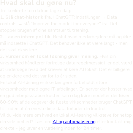
Hvad skal du gøre nu?
Tre konkrete trin du kan tage i dag:
1. Slå chat-historik fra.
I ChatGPT: Indstillinger → Data
controls → slå "Improve the model for everyone" fra. Det
stopper brugen af dine samtaler til træning.
2. Lav en intern politik.
Beslut hvad medarbejdere må og ikke
må indsætte i ChatGPT. Det behøver ikke at være langt - men
det skal eksistere.
3. Vurder om en lokal løsning giver mening.
Hvis din
virksomhed håndterer fortrolige data regelmæssigt, er det værd
at undersøge hvad det kræver at køre AI lokalt. Det er billigere
og enklere end det var for to år siden.
En lokal AI-løsning er ikke længere forbeholdt store
virksomheder med egne IT-afdelinger. En server der koster hvad
en god arbejdsstation koster, kan i dag køre modeller der løser
80-90% af de opgaver de fleste virksomheder bruger ChatGPT
til - uden at én eneste linje data forlader din kontrol.
Vil du vide mere om hvad en lokal AI-løsning vil kræve for netop
din virksomhed? Læs om
AI og automatisering
eller kontakt mig
direkte - jeg laver en vurdering inden for 24 timer.