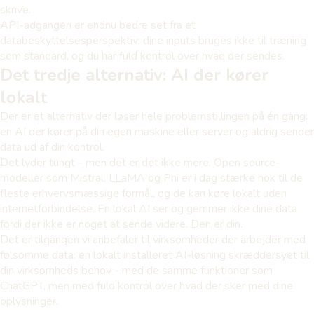
skrive.
API-adgangen er endnu bedre set fra et
databeskyttelsesperspektiv: dine inputs bruges ikke til træning
som standard, og du har fuld kontrol over hvad der sendes.
Det tredje alternativ: AI der kører
lokalt
Der er et alternativ der løser hele problemstillingen på én gang:
en AI der kører på din egen maskine eller server og aldrig sender
data ud af din kontrol.
Det lyder tungt - men det er det ikke mere. Open source-
modeller som Mistral, LLaMA og Phi er i dag stærke nok til de
fleste erhvervsmæssige formål, og de kan køre lokalt uden
internetforbindelse. En lokal AI ser og gemmer ikke dine data
fordi der ikke er noget at sende videre. Den er din.
Det er tilgangen vi anbefaler til virksomheder der arbejder med
følsomme data: en lokalt installeret AI-løsning skræddersyet til
din virksomheds behov - med de samme funktioner som
ChatGPT, men med fuld kontrol over hvad der sker med dine
oplysninger.