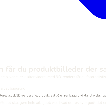
 får du produktbilleder der s
e bliver eller klikker videre. Med 3D-renders får du fotorealistis
otorealistisk 3D-render af et produkt, sat på en ren baggrund klar til websho
illedet skal gøre hele arbejdet: vise hvad det er, hvor godt det 