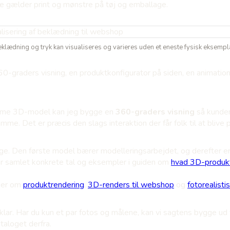
e gælder print og mønstre på tøj og emballage.
klædning og tryk kan visualiseres og varieres uden et eneste fysisk eksempl
60-graders visning, en produktkonfigurator på siden, en animation 
amme 3D-model kan jeg bygge en
360-graders visning
så kunden
e. Det er præcis den slags interaktion der får folk til at blive 
. Den første model bærer modelleringsarbejdet, og derefter er hve
 har samlet konkrete tal og eksempler i guiden om
hvad 3D-produkt
ider om
produktrendering
,
3D-renders til webshop
og
fotorealisti
 klar. Har du kun et par fotos og målene, kan vi sagtens bygge ud
taloget derfra.