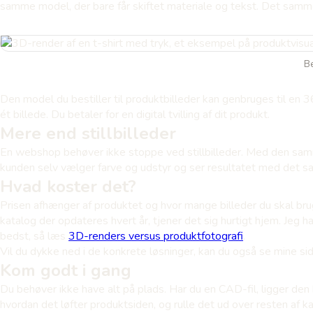
samme model, der bare får skiftet materiale og tekst. Det samm
Be
Den model du bestiller til produktbilleder kan genbruges til en 3
ét billede. Du betaler for en digital tvilling af dit produkt.
Mere end stillbilleder
En webshop behøver ikke stoppe ved stillbilleder. Med den s
kunden selv vælger farve og udstyr og ser resultatet med det samm
Hvad koster det?
Prisen afhænger af produktet og hvor mange billeder du skal bruge
katalog der opdateres hvert år, tjener det sig hurtigt hjem. Jeg
bedst, så læs
3D-renders versus produktfotografi
.
Vil du dykke ned i de konkrete løsninger, kan du også se mine s
Kom godt i gang
Du behøver ikke have alt på plads. Har du en CAD-fil, ligger den
hvordan det løfter produktsiden, og rulle det ud over resten af ka