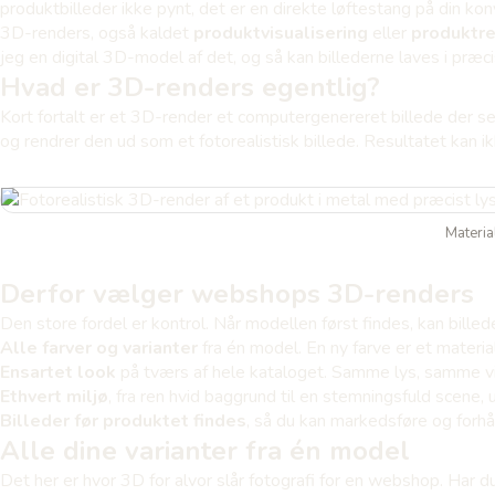
produktbilleder ikke pynt, det er en direkte løftestang på din kon
3D-renders, også kaldet
produktvisualisering
eller
produktre
jeg en digital 3D-model af det, og så kan billederne laves i præci
Hvad er 3D-renders egentlig?
Kort fortalt er et 3D-render et computergenereret billede der ser
og rendrer den ud som et fotorealistisk billede. Resultatet kan i
Materia
Derfor vælger webshops 3D-renders
Den store fordel er kontrol. Når modellen først findes, kan bille
Alle farver og varianter
fra én model. En ny farve er et materia
Ensartet look
på tværs af hele kataloget. Samme lys, samme v
Ethvert miljø
, fra ren hvid baggrund til en stemningsfuld scene, 
Billeder før produktet findes
, så du kan markedsføre og for
Alle dine varianter fra én model
Det her er hvor 3D for alvor slår fotografi for en webshop. Har d