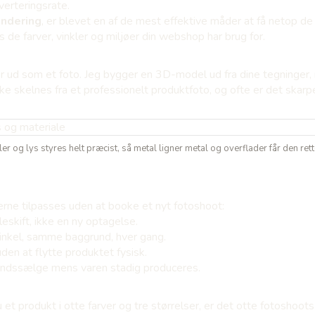
verteringsrate.
ndering
, er blevet en af de mest effektive måder at få netop de 
s de farver, vinkler og miljøer din webshop har brug for.
 ud som et foto. Jeg bygger en 3D-model ud fra dine tegninger, må
kke skelnes fra et professionelt produktfoto, og ofte er det skar
ler og lys styres helt præcist, så metal ligner metal og overflader får den rett
derne tilpasses uden at booke et nyt fotoshoot:
leskift, ikke en ny optagelse.
inkel, samme baggrund, hver gang.
uden at flytte produktet fysisk.
håndssælge mens varen stadig produceres.
u et produkt i otte farver og tre størrelser, er det otte fotosho