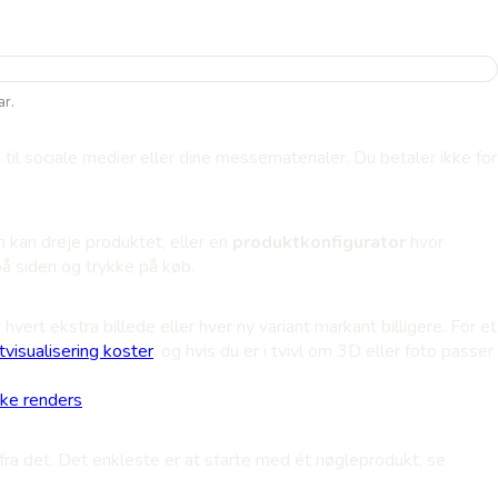
ar.
til sociale medier eller dine messematerialer. Du betaler ikke for
 kan dreje produktet, eller en
produktkonfigurator
hvor
på siden og trykke på køb.
rt ekstra billede eller hver ny variant markant billigere. For et
visualisering koster
, og hvis du er i tvivl om 3D eller foto passer
ske renders
.
 fra det. Det enkleste er at starte med ét nøgleprodukt, se