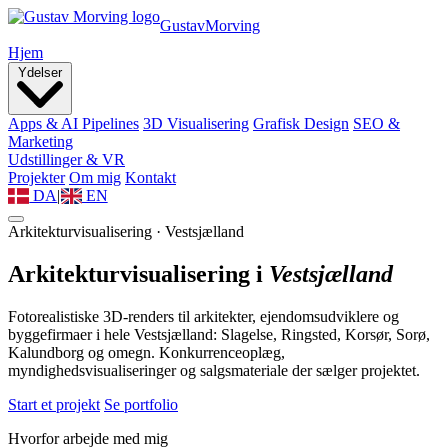
Gustav
Morving
Hjem
Ydelser
Apps & AI Pipelines
3D Visualisering
Grafisk Design
SEO &
Marketing
Udstillinger & VR
Projekter
Om mig
Kontakt
DA
|
EN
Arkitekturvisualisering · Vestsjælland
Arkitekturvisualisering i
Vestsjælland
Fotorealistiske 3D-renders til arkitekter, ejendomsudviklere og
byggefirmaer i hele Vestsjælland: Slagelse, Ringsted, Korsør, Sorø,
Kalundborg og omegn. Konkurrenceoplæg,
myndighedsvisualiseringer og salgsmateriale der sælger projektet.
Start et projekt
Se portfolio
Hvorfor arbejde med mig