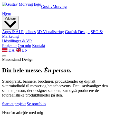
Gustav
Morving
Hjem
Ydelser
Apps & AI Pipelines
3D Visualisering
Grafisk Design
SEO &
Marketing
Udstillinger & VR
Projekter
Om mig
Kontakt
DA
|
EN
Messestand Design
Din hele messe.
Én person.
Standgrafik, bannere, brochurer, produktrender og digitalt
skærmindhold til messer og brancheevents. Det usædvanlige: den
samme person, der designer standen, kan også producere de
fotorealistiske produktbilleder på den.
Start et projekt
Se portfolio
Hvorfor arbejde med mig