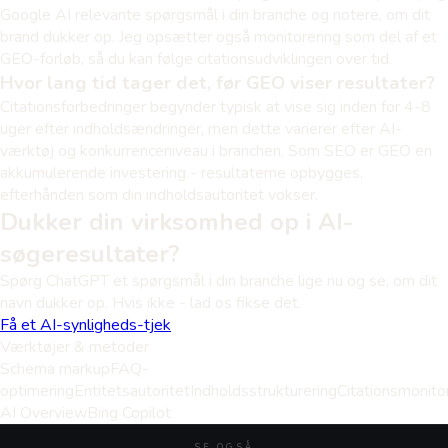
Google AI relevante spørgsmål i din branche og notere, om dit
brand dukker op. Jeg opsætter også monitorering som del af et
GEO-forløb, så du kan følge citationsudviklingen over tid.
Hvor lang tid tager det, før GEO viser resultater?
Citationsforbedringer begynder typisk at vise sig inden for 4-8
uger efter indholdsændringer, men dette varierer efter AI-
værktøj og konkurrenceniveau i branchen. Som SEO er GEO en
akkumulerende investering - resultaterne opbygges,
efterhånden som din indholdsautoritet vokser.
Dukker din virksomhed op i AI-
søgeresultater?
Spørg ChatGPT et spørgsmål i din branche lige nu og se, om dit
navn dukker op. Hvis ikke - lad os fikse det.
Få et AI-synligheds-tjek
Værktøjer & metoder
Schema markup
FAQ-
optimering
Entitetsautoritet
Indholdsstrukturering
Citationsmonito
AI Overview
Bing Copilot
SE OGSÅ