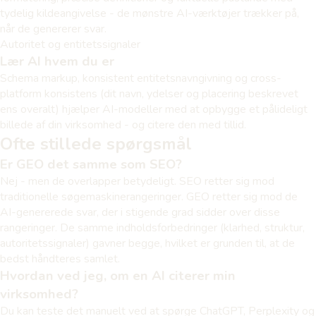
tydelig kildeangivelse - de mønstre AI-værktøjer trækker på,
når de genererer svar.
Autoritet og entitetssignaler
Lær AI hvem du er
Schema markup, konsistent entitetsnavngivning og cross-
platform konsistens (dit navn, ydelser og placering beskrevet
ens overalt) hjælper AI-modeller med at opbygge et pålideligt
billede af din virksomhed - og citere den med tillid.
Ofte stillede spørgsmål
Er GEO det samme som SEO?
Nej - men de overlapper betydeligt. SEO retter sig mod
traditionelle søgemaskinerangeringer. GEO retter sig mod de
AI-genererede svar, der i stigende grad sidder over disse
rangeringer. De samme indholdsforbedringer (klarhed, struktur,
autoritetssignaler) gavner begge, hvilket er grunden til, at de
bedst håndteres samlet.
Hvordan ved jeg, om en AI citerer min
virksomhed?
Du kan teste det manuelt ved at spørge ChatGPT, Perplexity og