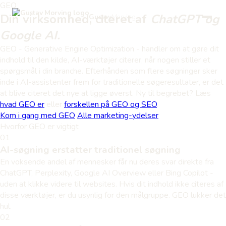
GEO
Din virksomhed, citeret af
ChatGPT og
Gustav
Morving
Google AI.
GEO - Generative Engine Optimization - handler om at gøre dit
indhold til den kilde, AI-værktøjer citerer, når nogen stiller et
spørgsmål i din branche. Efterhånden som flere søgninger sker
inde i AI-assistenter frem for traditionelle søgeresultater, er det
at blive citeret det nye at ligge øverst. Ny til begrebet? Læs
hvad GEO er
eller
forskellen på GEO og SEO
.
Kom i gang med GEO
Alle marketing-ydelser
Hvorfor GEO er vigtigt
01
AI-søgning erstatter traditionel søgning
En voksende andel af mennesker får nu deres svar direkte fra
ChatGPT, Perplexity, Google AI Overview eller Bing Copilot -
uden at klikke videre til websites. Hvis dit indhold ikke citeres af
disse værktøjer, er du usynlig for den målgruppe. GEO lukker det
hul.
02