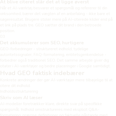
At blive citeret slår det at ligge øverst
Når et AI-værktøj besvarer et spørgsmål og refererer til din
virksomhed, bærer det vægten af en anbefaling - ikke bare et
søgeresultat. Brugere stoler mere på AI-citerede kilder end på
et link på plads tre. GEO sætter dit brand i den betroede
position.
03
Det akkumulerer som SEO, hurtigere
GEO-forbedringer - struktureret indhold, tydelige
autoritetssignaler, FAQ-formatering, entitetsgenkendelse -
forbedrer også traditionel SEO. Det samme arbejde giver dig
citater i AI-værktøjer og bedre placeringer i Google samtidigt.
Hvad GEO faktisk indebærer
Konkrete ændringer der gør AI-værktøjer mere tilbøjelige til at
citere dit indhold.
Indholdsstrukturering
Skriv som AI læser
AI-modeller foretrækker klare, direkte svar på specifikke
spørgsmål. Indhold omstruktureres med eksplicit Q&A-
formatering, præcise definitioner og faktuelle påstande med