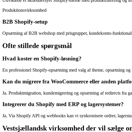
Udviklede et skræddersyet Shopify-theme med produktfiltrering og integ
Produktionsvirksomhed
B2B Shopify-setup
Opsætning af B2B webshop med prisgrupper, kundekonto-funktionalite
Ofte stillede spørgsmål
Hvad koster en Shopify-løsning?
En professionel Shopify-opsætning med valg af theme, opsætning og g
Kan du migrere fra WooCommerce eller anden platfor
Ja. Produktmigration, kundemigrering og opsætning af redirects fra 
Integrerer du Shopify med ERP og lagersystemer?
Ja. Via Shopify API og webhooks kan vi synkronisere ordrer, lagerst
Vestsjællandsk virksomhed der vil sælge o