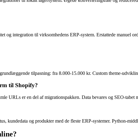
rationer til lokalt lagersystem. Øgede konverteringsrate og reducerede k
t og integration til virksomhedens ERP-system. Erstattede manuel ord
rundlæggende tilpasning: fra 8.000-15.000 kr. Custom theme-udvikling 
m til Shopify?
gamle URLs er en del af migrationspakken. Data bevares og SEO-tabet 
atus, kundedata og produkter med de fleste ERP-systemer. Python-middl
nline?