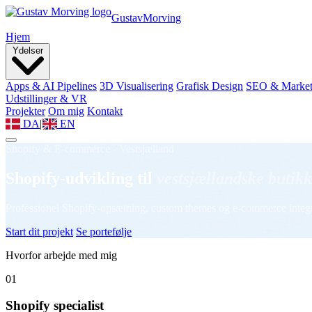
Gustav
Morving
Hjem
Ydelser
Apps & AI Pipelines
3D Visualisering
Grafisk Design
SEO & Market
Udstillinger & VR
Projekter
Om mig
Kontakt
DA
|
EN
Shopify & E-commerce - Vestsjælland
Shopify-udvikling til
vestsjællandske butikk
Professionel Shopify-opsætning, custom themes og e-commerce integrati
Start dit projekt
Se portefølje
Hvorfor arbejde med mig
01
Shopify specialist