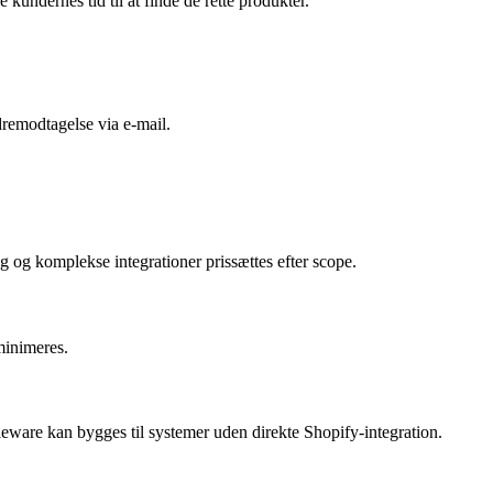
undernes tid til at finde de rette produkter.
remodtagelse via e-mail.
og komplekse integrationer prissættes efter scope.
minimeres.
eware kan bygges til systemer uden direkte Shopify-integration.