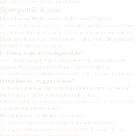
rapporter og leveret hvor det skal hen.
Spørgsmål & svar
Hvordan er Make anderledes end Zapier?
Make er mere visuel og langt bedre til kompleks, forgrenet logik
og datatransformation. Den er typisk også billigere ved volumen.
Zapier er enklere til ét-trins opgaver, Make vinder når processen
har rigtig forgrening og mange trin.
Er Make svær at vedligeholde?
Komplekse scenarier kan blive et virvar hvis de bygges uden
struktur. Jeg bygger dem rent, med klare moduler og
fejlhåndtering, og dokumenterer dem så de forbliver forståelige.
Hvad kan du bygge i Make?
Multi-step scenarier der flytter og omformer data på tværs af
mange apps: ordrebehandling, lead-pipelines,
indholdsdistribution, dokumentgenerering, og AI-assisterede trin
til klassificering eller udkast.
Hvad koster et Make scenarie?
Et fokuseret scenarie starter typisk fra omkring 6.000 kr
afhængigt af forgrening og antal apps. Du får en fast pris op