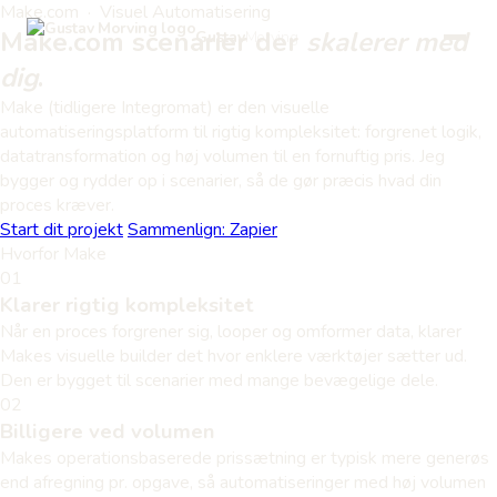
Make.com · Visuel Automatisering
Make.com scenarier der
skalerer med
Gustav
Morving
dig
.
Make (tidligere Integromat) er den visuelle
automatiseringsplatform til rigtig kompleksitet: forgrenet logik,
datatransformation og høj volumen til en fornuftig pris. Jeg
bygger og rydder op i scenarier, så de gør præcis hvad din
proces kræver.
Start dit projekt
Sammenlign: Zapier
Hvorfor Make
01
Klarer rigtig kompleksitet
Når en proces forgrener sig, looper og omformer data, klarer
Makes visuelle builder det hvor enklere værktøjer sætter ud.
Den er bygget til scenarier med mange bevægelige dele.
02
Billigere ved volumen
Makes operationsbaserede prissætning er typisk mere generøs
end afregning pr. opgave, så automatiseringer med høj volumen