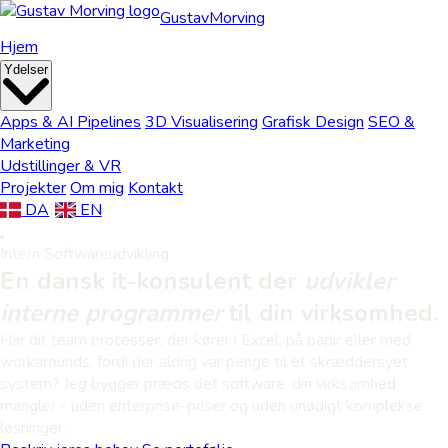
Gustav
Morving
Hjem
Ydelser
Apps & AI Pipelines
3D Visualisering
Grafisk Design
SEO &
Marketing
Udstillinger & VR
Projekter
Om mig
Kontakt
DA
|
EN
Intern Softwareudvikling
En dansk it-konsulent der
udvikler
interne programmer
til din virksomhed.
Har dit team processer, der kører i Excel, på papir eller med
workarounds, fordi der aldrig var penge til et skræddersyet
system? Jeg bygger præcis det software, din virksomhed
mangler - uden enterprise-priser og uden unødigt komplekse
løsninger.