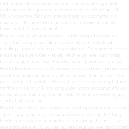
dashboards, desktop-applikationer med simpel brugerflade,
systemer der integrerer med eksisterende API'er (regnskab,
CRM, webshop), filhåndteringsværktøjer og automatiske e-
mailflows. Hvis jeres team gør det samme manuelt på fast
basis, er det en god kandidat.
Kræver det, at vi har en it-afdeling i forvejen?
Nej. Intern programudvikling til dansk virksomhed uden it-
afdeling er præcis det, jeg er specialiseret i. Programmer leveres
med enkle brugerflader - ét klik, filudvælger eller automatisk
kørsel i baggrunden. Jeres team behøver ikke røre en terminal.
Hvad koster det at få udviklet et internt program?
De fleste velafgrænsede projekter leveres til en fastpris, aftalt
inden arbejdet begynder. Et enkelt automatiseringsscript starter
fra få tusinde kroner. Mere komplekse interne systemer aftales
individuelt. Kontakt mig med en beskrivelse af behovet, og jeg
sender en konkret pris.
Hvad sker der, hvis vores arbejdsgang ændrer sig?
Jeg er tilgængelig for justeringer og videreudvikling. Fordi jeg
kender jeres system fra grunden, er tilpasninger hurtige - I skal
ikke introducere en ny udvikler til hele setuppet hver gang noget