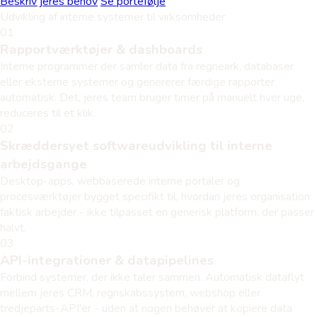
Beskriv jeres behov
Se portefølje
Udvikling af interne systemer til virksomheder
01
Rapportværktøjer & dashboards
Interne programmer der samler data fra regneark, databaser
eller eksterne systemer og genererer færdige rapporter
automatisk. Det, jeres team bruger timer på manuelt hver uge,
reduceres til et klik.
02
Skræddersyet softwareudvikling til interne
arbejdsgange
Desktop-apps, webbaserede interne portaler og
procesværktøjer bygget specifikt til, hvordan jeres organisation
faktisk arbejder - ikke tilpasset en generisk platform, der passer
halvt.
03
API-integrationer & datapipelines
Forbind systemer, der ikke taler sammen. Automatisk dataflyt
mellem jeres CRM, regnskabssystem, webshop eller
tredjeparts-API'er - uden at nogen behøver at kopiere data