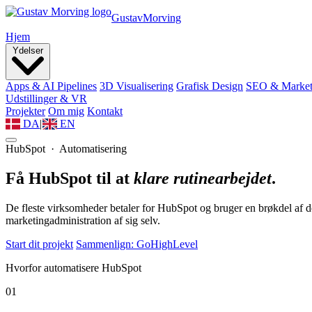
Gustav
Morving
Hjem
Ydelser
Apps & AI Pipelines
3D Visualisering
Grafisk Design
SEO & Market
Udstillinger & VR
Projekter
Om mig
Kontakt
DA
|
EN
HubSpot · Automatisering
Få HubSpot til at
klare rutinearbejdet
.
De fleste virksomheder betaler for HubSpot og bruger en brøkdel af de
marketingadministration af sig selv.
Start dit projekt
Sammenlign: GoHighLevel
Hvorfor automatisere HubSpot
01